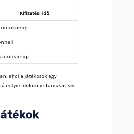
Kifizetési idő
2 munkanap
onnali
3 munkanap
an, ahol a játékosok egy
zinó milyen dokumentumokat kér
 játékok