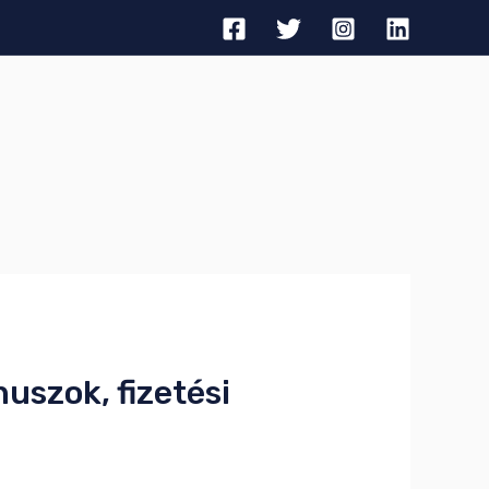
uszok, fizetési