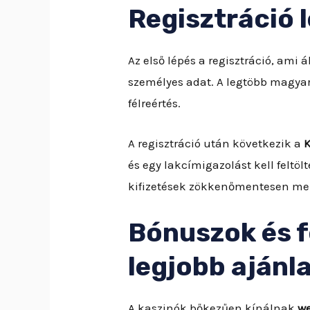
Regisztráció l
Az első lépés a regisztráció, ami 
személyes adat. A legtöbb magyar 
félreértés.
A regisztráció után következik a
K
és egy lakcímigazolást kell feltöl
kifizetések zökkenőmentesen me
Bónuszok és f
legjobb ajánl
A kaszinók bőkezűen kínálnak
w