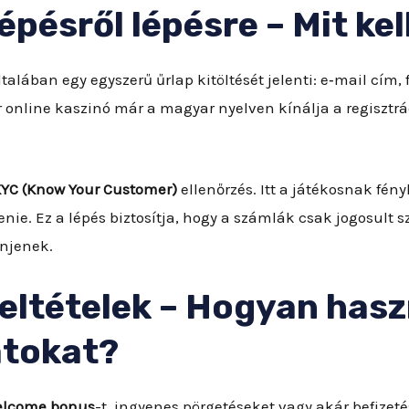
épésről lépésre – Mit ke
általában egy egyszerű űrlap kitöltését jelenti: e‑mail cím
online kaszinó már a magyar nyelven kínálja a regisztrác
YC (Know Your Customer)
ellenőrzés. Itt a játékosnak fé
tenie. Ez a lépés biztosítja, hogy a számlák csak jogosult
njenek.
eltételek – Hogyan haszn
atokat?
elcome bonus
-t, ingyenes pörgetéseket vagy akár befizeté