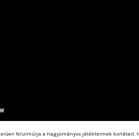
erűen felülmúlja a hagyományos játéktermek korlátait. 