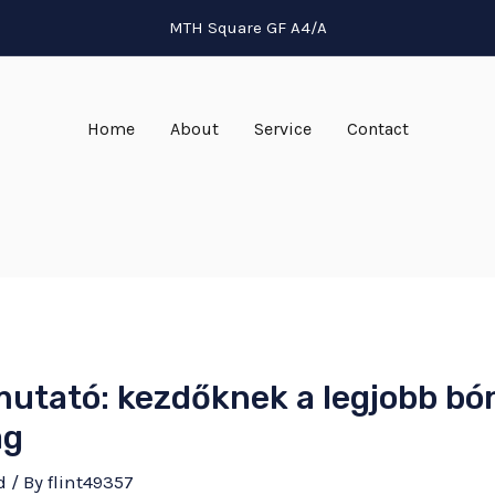
MTH Square GF A4/A
Home
About
Service
Contact
mutató: kezdőknek a legjobb bón
ág
d
/ By
flint49357