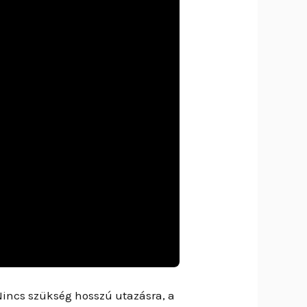
Nincs szükség hosszú utazásra, a