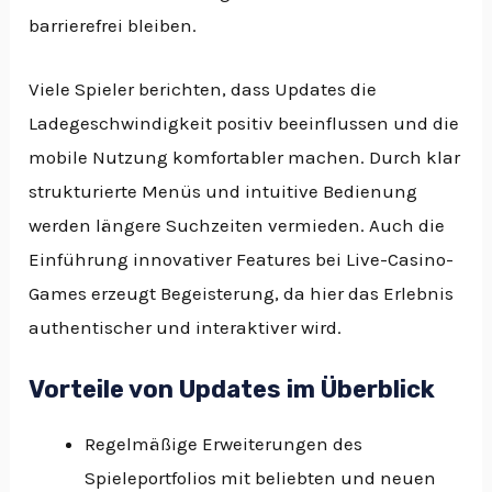
barrierefrei bleiben.
Viele Spieler berichten, dass Updates die
Ladegeschwindigkeit positiv beeinflussen und die
mobile Nutzung komfortabler machen. Durch klar
strukturierte Menüs und intuitive Bedienung
werden längere Suchzeiten vermieden. Auch die
Einführung innovativer Features bei Live-Casino-
Games erzeugt Begeisterung, da hier das Erlebnis
authentischer und interaktiver wird.
Vorteile von Updates im Überblick
Regelmäßige Erweiterungen des
Spieleportfolios mit beliebten und neuen