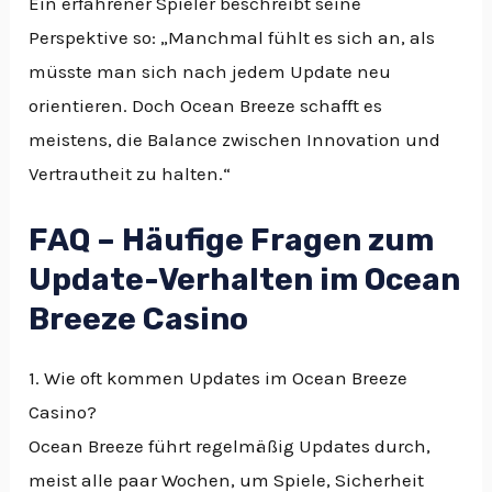
Ein erfahrener Spieler beschreibt seine
Perspektive so: „Manchmal fühlt es sich an, als
müsste man sich nach jedem Update neu
orientieren. Doch Ocean Breeze schafft es
meistens, die Balance zwischen Innovation und
Vertrautheit zu halten.“
FAQ – Häufige Fragen zum
Update-Verhalten im Ocean
Breeze Casino
1. Wie oft kommen Updates im Ocean Breeze
Casino?
Ocean Breeze führt regelmäßig Updates durch,
meist alle paar Wochen, um Spiele, Sicherheit