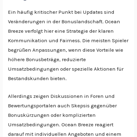
Ein häufig kritischer Punkt bei Updates sind
Veränderungen in der Bonuslandschaft. Ocean
Breeze verfolgt hier eine Strategie der klaren
Kommunikation und Fairness. Die meisten Spieler
begrüßen Anpassungen, wenn diese Vorteile wie
höhere Bonusbeträge, reduzierte
Umsatzbedingungen oder spezielle Aktionen für
Bestandskunden bieten.
Allerdings zeigen Diskussionen in Foren und
Bewertungsportalen auch Skepsis gegenüber
Bonuskürzungen oder komplizierten
Umsatzbedingungen. Ocean Breeze reagiert
darauf mit individuellen Angeboten und einem