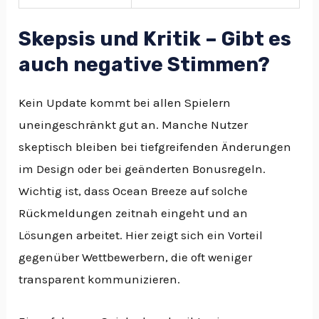
Skepsis und Kritik – Gibt es
auch negative Stimmen?
Kein Update kommt bei allen Spielern
uneingeschränkt gut an. Manche Nutzer
skeptisch bleiben bei tiefgreifenden Änderungen
im Design oder bei geänderten Bonusregeln.
Wichtig ist, dass Ocean Breeze auf solche
Rückmeldungen zeitnah eingeht und an
Lösungen arbeitet. Hier zeigt sich ein Vorteil
gegenüber Wettbewerbern, die oft weniger
transparent kommunizieren.