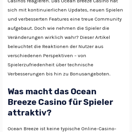
Casinos reagieren. Das Ocean Breeze Casino hat
sich mit kontinuierlichen Updates, neuen Spielen
und verbesserten Features eine treue Community
aufgebaut. Doch wie nehmen die Spieler die
Veränderungen wirklich wahr? Dieser Artikel
beleuchtet die Reaktionen der Nutzer aus
verschiedenen Perspektiven – von
Spielerzufriedenheit über technische
Verbesserungen bis hin zu Bonusangeboten.
Was macht das Ocean
Breeze Casino für Spieler
attraktiv?
Ocean Breeze ist keine typische Online-Casino-