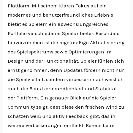
Plattform. Mit seinem klaren Fokus auf ein
modernes und benutzerfreundliches Erlebnis
bietet es Spielern ein abwechslungsreiches
Portfolio verschiedener Spielanbieter. Besonders
hervorzuheben ist die regelmäßige Aktualisierung
des Spielspektrums sowie Optimierungen im
Design und der Funktionalität. Spieler fühlen sich
ernst genommen, denn Updates fördern nicht nur
die Spielvielfalt, sondern verbessern nachweislich
auch die Benutzerfreundlichkeit und Stabilität
der Plattform. Ein genauer Blick auf die Spieler-
Community zeigt, dass diese den frischen Wind zu
schätzen weiß und aktiv Feedback gibt, das in
weitere Verbesserungen einfließt. Bereits beim