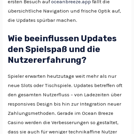
ersten Besuch auf
oceanbreeze.app
fällt die
übersichtliche Navigation und frische Optik auf,
die Updates spürbar machen.
Wie beeinflussen Updates
den Spielspaß und die
Nutzererfahrung?
Spieler erwarten heutzutage weit mehr als nur
neue Slots oder Tischspiele. Updates betreffen oft
den gesamten Nutzerfluss – von Ladezeiten über
responsives Design bis hin zur Integration neuer
Zahlungsmethoden. Gerade im Ocean Breeze
Casino werden die Verbesserungen so gestaltet,
dass sie auch für weniger technikaffine Nutzer