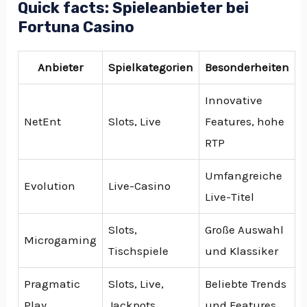
Quick facts: Spieleanbieter bei
Fortuna Casino
Anbieter
Spielkategorien
Besonderheiten
Innovative
NetEnt
Slots, Live
Features, hohe
RTP
Umfangreiche
Evolution
Live-Casino
Live-Titel
Slots,
Große Auswahl
Microgaming
Tischspiele
und Klassiker
Pragmatic
Slots, Live,
Beliebte Trends
Play
Jackpots
und Features