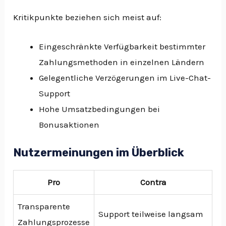
Kritikpunkte beziehen sich meist auf:
Eingeschränkte Verfügbarkeit bestimmter
Zahlungsmethoden in einzelnen Ländern
Gelegentliche Verzögerungen im Live-Chat-
Support
Hohe Umsatzbedingungen bei
Bonusaktionen
Nutzermeinungen im Überblick
Pro
Contra
Transparente
Support teilweise langsam
Zahlungsprozesse