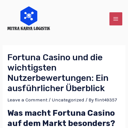
Skip
to
content
MAI
ME
Fortuna Casino und die
wichtigsten
Nutzerbewertungen: Ein
ausführlicher Überblick
Leave a Comment
/
Uncategorized
/ By
flint49357
Was macht Fortuna Casino
auf dem Markt besonders?