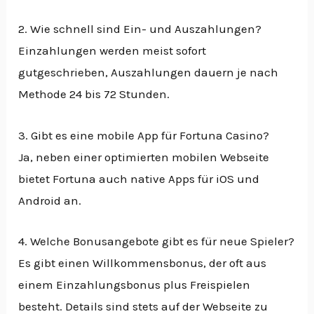
2. Wie schnell sind Ein- und Auszahlungen?
Einzahlungen werden meist sofort
gutgeschrieben, Auszahlungen dauern je nach
Methode 24 bis 72 Stunden.
3. Gibt es eine mobile App für Fortuna Casino?
Ja, neben einer optimierten mobilen Webseite
bietet Fortuna auch native Apps für iOS und
Android an.
4. Welche Bonusangebote gibt es für neue Spieler?
Es gibt einen Willkommensbonus, der oft aus
einem Einzahlungsbonus plus Freispielen
besteht. Details sind stets auf der Webseite zu