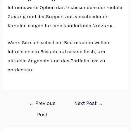
lohnenswerte Option dar. Insbesondere der mobile
Zugang und der Support aus verschiedenen
Kanälen sorgen für eine komfortable Nutzung.
Wenn Sie sich selbst ein Bild machen wollen,
lohnt sich ein Besuch auf
casino fresh
, um
aktuelle Angebote und das Portfolio live zu
entdecken.
Post
←
Previous
Next Post
→
navigation
Post