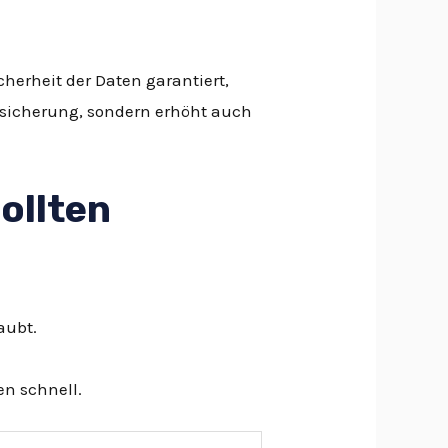
cherheit der Daten garantiert,
 Absicherung, sondern erhöht auch
ollten
aubt.
n schnell.