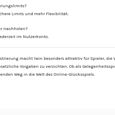
ahlungslimits?
öhere Limits und mehr Flexibilität.
ter nachholen?
jederzeit im Nutzerkonto.
strierung macht 1win besonders attraktiv für Spieler, di
esetzliche Vorgaben zu verzichten. Ob als Gelegenheitsspi
ssenden Weg in die Welt des Online-Glücksspiels.