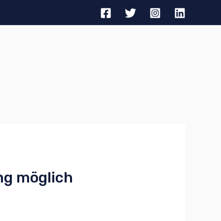
ng möglich