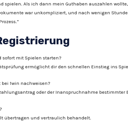
 spielen. Als ich dann mein Guthaben auszahlen wollte, 
Dokumente war unkompliziert, und nach wenigen Stunden 
rozess.“
Registrierung
 sofort mit Spielen starten?
tätsprüfung ermöglicht dir den schnellen Einstieg ins Spie
t bei 1win nachweisen?
szahlungsantrag oder der Inanspruchnahme bestimmter Bo
?
elt übertragen und vertraulich behandelt.