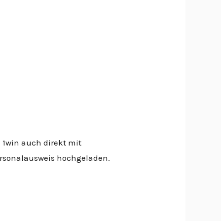
 1win auch direkt mit
Personalausweis hochgeladen.