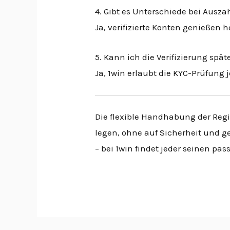
4. Gibt es Unterschiede bei Ausz
Ja, verifizierte Konten genießen h
5. Kann ich die Verifizierung spä
Ja, 1win erlaubt die KYC-Prüfung 
Die flexible Handhabung der Regi
legen, ohne auf Sicherheit und g
– bei 1win findet jeder seinen pa