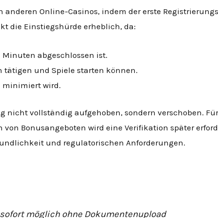
en anderen Online-Casinos, indem der erste Registrierung
nkt die Einstiegshürde erheblich, da:
 Minuten abgeschlossen ist.
n tätigen und Spiele starten können.
 minimiert wird.
ung nicht vollständig aufgehoben, sondern verschoben. Fü
von Bonusangeboten wird eine Verifikation später erforde
eundlichkeit und regulatorischen Anforderungen.
 sofort möglich ohne Dokumentenupload