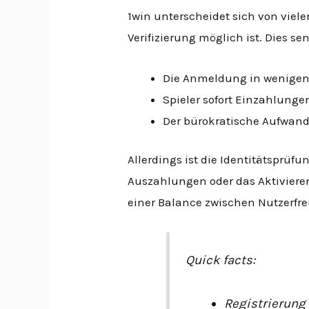
1win unterscheidet sich von viel
Verifizierung möglich ist. Dies se
Die Anmeldung in wenigen
Spieler sofort Einzahlunge
Der bürokratische Aufwand
Allerdings ist die Identitätsprüf
Auszahlungen oder das Aktivieren 
einer Balance zwischen Nutzerfr
Quick facts:
Registrierung