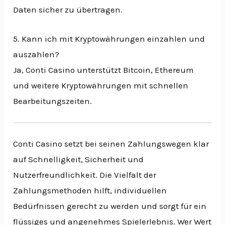
Daten sicher zu übertragen.
5. Kann ich mit Kryptowährungen einzahlen und
auszahlen?
Ja, Conti Casino unterstützt Bitcoin, Ethereum
und weitere Kryptowährungen mit schnellen
Bearbeitungszeiten.
Conti Casino setzt bei seinen Zahlungswegen klar
auf Schnelligkeit, Sicherheit und
Nutzerfreundlichkeit. Die Vielfalt der
Zahlungsmethoden hilft, individuellen
Bedürfnissen gerecht zu werden und sorgt für ein
flüssiges und angenehmes Spielerlebnis. Wer Wert