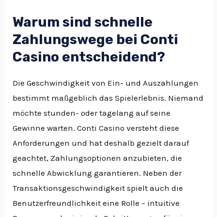
Warum sind schnelle
Zahlungswege bei Conti
Casino entscheidend?
Die Geschwindigkeit von Ein- und Auszahlungen
bestimmt maßgeblich das Spielerlebnis. Niemand
möchte stunden- oder tagelang auf seine
Gewinne warten. Conti Casino versteht diese
Anforderungen und hat deshalb gezielt darauf
geachtet, Zahlungsoptionen anzubieten, die
schnelle Abwicklung garantieren. Neben der
Transaktionsgeschwindigkeit spielt auch die
Benutzerfreundlichkeit eine Rolle – intuitive