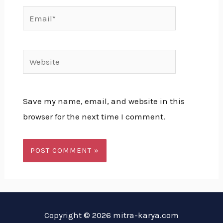
Email*
Website
Save my name, email, and website in this
browser for the next time I comment.
Copyright © 2026 mitra-karya.com