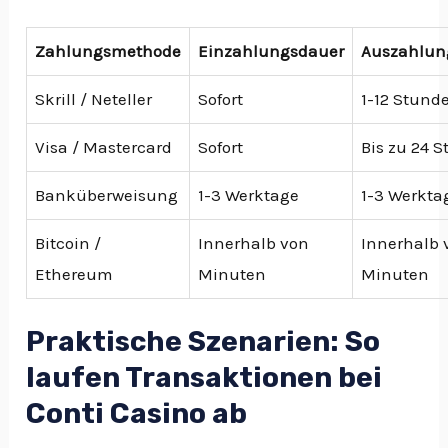
Zahlungsmethode
Einzahlungsdauer
Auszahlun
Skrill / Neteller
Sofort
1-12 Stund
Visa / Mastercard
Sofort
Bis zu 24 
Banküberweisung
1-3 Werktage
1-3 Werkta
Bitcoin /
Innerhalb von
Innerhalb 
Ethereum
Minuten
Minuten
Praktische Szenarien: So
laufen Transaktionen bei
Conti Casino ab