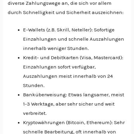
diverse Zahlungswege an, die sich vor allem
durch Schnelligkeit und Sicherheit auszeichnen:
E-Wallets (z.B. Skrill, Neteller): Sofortige
Einzahlungen und schnelle Auszahlungen
innerhalb weniger Stunden.
Kredit- und Debitkarten (Visa, Mastercard):
Einzahlungen sofort verfügbar,
Auszahlungen meist innerhalb von 24
Stunden.
Banküberweisung: Etwas langsamer, meist
1-3 Werktage, aber sehr sicher und weit
verbreitet.
Kryptowährungen (Bitcoin, Ethereum): Sehr
schnelle Bearbeitung, oft innerhalb von