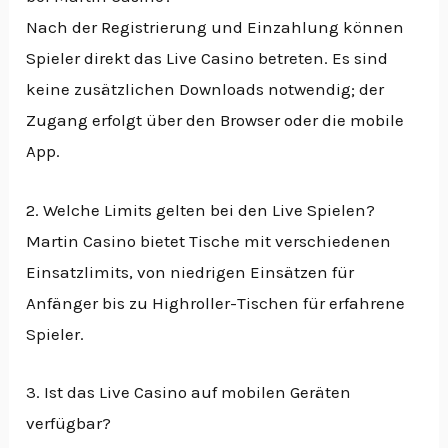
Nach der Registrierung und Einzahlung können
Spieler direkt das Live Casino betreten. Es sind
keine zusätzlichen Downloads notwendig; der
Zugang erfolgt über den Browser oder die mobile
App.
2. Welche Limits gelten bei den Live Spielen?
Martin Casino bietet Tische mit verschiedenen
Einsatzlimits, von niedrigen Einsätzen für
Anfänger bis zu Highroller-Tischen für erfahrene
Spieler.
3. Ist das Live Casino auf mobilen Geräten
verfügbar?