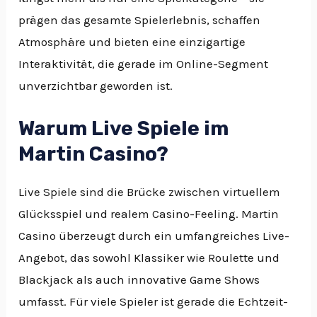
prägen das gesamte Spielerlebnis, schaffen
Atmosphäre und bieten eine einzigartige
Interaktivität, die gerade im Online-Segment
unverzichtbar geworden ist.
Warum Live Spiele im
Martin Casino?
Live Spiele sind die Brücke zwischen virtuellem
Glücksspiel und realem Casino-Feeling. Martin
Casino überzeugt durch ein umfangreiches Live-
Angebot, das sowohl Klassiker wie Roulette und
Blackjack als auch innovative Game Shows
umfasst. Für viele Spieler ist gerade die Echtzeit-