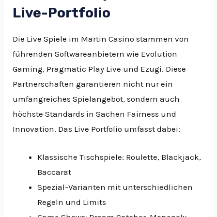
Live-Portfolio
Die Live Spiele im Martin Casino stammen von
führenden Softwareanbietern wie Evolution
Gaming, Pragmatic Play Live und Ezugi. Diese
Partnerschaften garantieren nicht nur ein
umfangreiches Spielangebot, sondern auch
höchste Standards in Sachen Fairness und
Innovation. Das Live Portfolio umfasst dabei:
Klassische Tischspiele: Roulette, Blackjack,
Baccarat
Spezial-Varianten mit unterschiedlichen
Regeln und Limits