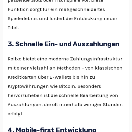
passende Slots oder Tischspiele vor. Diese
Funktion sorgt für ein maßgeschneidertes
Spielerlebnis und fördert die Entdeckung neuer
Titel.
3. Schnelle Ein- und Auszahlungen
Rollxo bietet eine moderne Zahlungsinfrastruktur
mit einer Vielzahl an Methoden – von klassischen
Kreditkarten über E-Wallets bis hin zu
Kryptowährungen wie Bitcoin. Besonders
hervorzuheben ist die schnelle Bearbeitung von
Auszahlungen, die oft innerhalb weniger Stunden
erfolgt.
4. Mobile-first Entwicklung