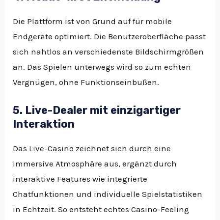
Die Plattform ist von Grund auf für mobile
Endgeräte optimiert. Die Benutzeroberfläche passt
sich nahtlos an verschiedenste Bildschirmgrößen
an. Das Spielen unterwegs wird so zum echten
Vergnügen, ohne Funktionseinbußen.
5. Live-Dealer mit einzigartiger
Interaktion
Das Live-Casino zeichnet sich durch eine
immersive Atmosphäre aus, ergänzt durch
interaktive Features wie integrierte
Chatfunktionen und individuelle Spielstatistiken
in Echtzeit. So entsteht echtes Casino-Feeling