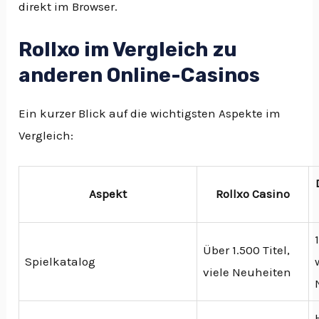
direkt im Browser.
Rollxo im Vergleich zu
anderen Online-Casinos
Ein kurzer Blick auf die wichtigsten Aspekte im
Vergleich:
Aspekt
Rollxo Casino
Über 1.500 Titel,
Spielkatalog
viele Neuheiten