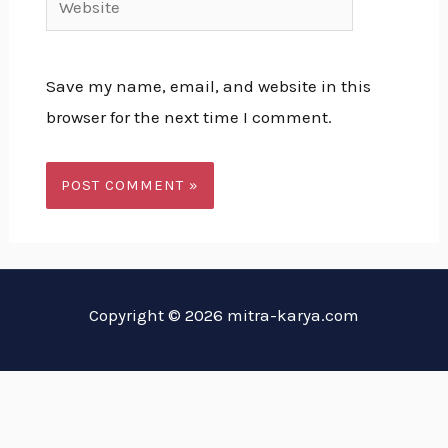
Save my name, email, and website in this
browser for the next time I comment.
Copyright © 2026 mitra-karya.com