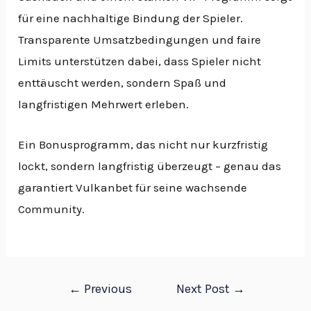
für eine nachhaltige Bindung der Spieler.
Transparente Umsatzbedingungen und faire
Limits unterstützen dabei, dass Spieler nicht
enttäuscht werden, sondern Spaß und
langfristigen Mehrwert erleben.
Ein Bonusprogramm, das nicht nur kurzfristig
lockt, sondern langfristig überzeugt – genau das
garantiert Vulkanbet für seine wachsende
Community.
Post
←
Previous
Next Post
→
navigation