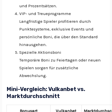
und Prozentsätzen.
VIP- und Treueprogramme
Langfristige Spieler profitieren durch
Punktesysteme, exklusive Events und
persönliche Boni, die über den Standard
hinausgehen.
Spezielle Aktionsboni
Temporäre Boni zu Feiertagen oder neuen
Spielen sorgen für zusätzliche
Abwechslung.
Mini-Vergleich: Vulkanbet vs.
Marktdurchschnitt
Bonusart
Vulkanbet
Marktdurchsc