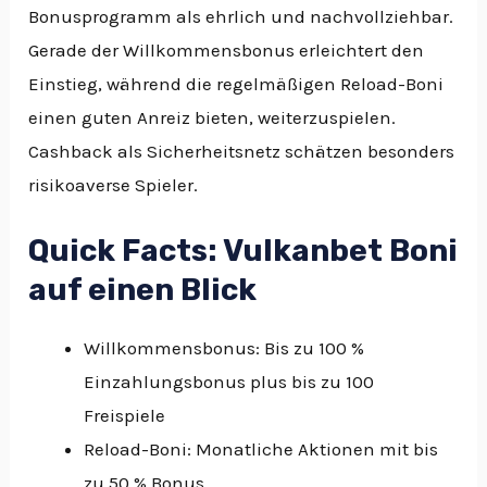
Bonusprogramm als ehrlich und nachvollziehbar.
Gerade der Willkommensbonus erleichtert den
Einstieg, während die regelmäßigen Reload-Boni
einen guten Anreiz bieten, weiterzuspielen.
Cashback als Sicherheitsnetz schätzen besonders
risikoaverse Spieler.
Quick Facts: Vulkanbet Boni
auf einen Blick
Willkommensbonus: Bis zu 100 %
Einzahlungsbonus plus bis zu 100
Freispiele
Reload-Boni: Monatliche Aktionen mit bis
zu 50 % Bonus