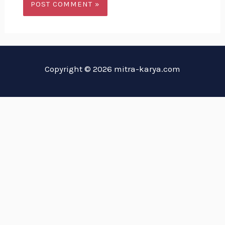
Copyright © 2026 mitra-karya.com