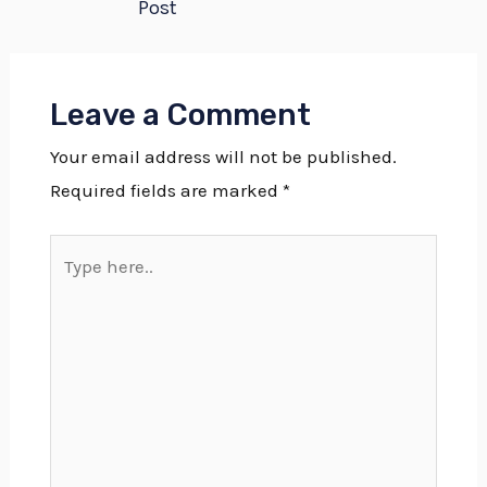
Post
Leave a Comment
Your email address will not be published.
Required fields are marked
*
Type
here..