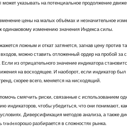
I может указывать на потенциальное продолжение движе
изменение цены на малых объёмах и незначительное из
к одинаковому изменению значения Индекса силы.
окажется ложным и откат затянется, загнав цену против т
входов, можно ставить отложенный ордер на пробой за св
. Если из отрицательного значение индикатора становит
ижения на восходящее. И наоборот, если индикатор был 
тренд, скорее всего, меняется на нисходящий.
омочь смягчить риски, связанные с использованием одн
ю индикаторов, чтобы убедиться, что они понимают, ка
 условиях. Диверсификация методов анализа, а также д
ть tradeхорошо разбирается в сложностях рынка.