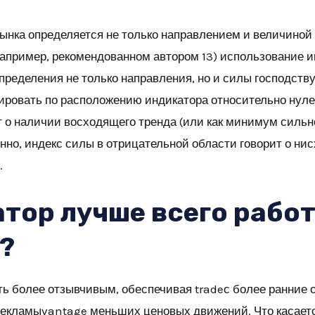
рынка определяется не только направлением и величиной
пример, рекомендованном автором 13) использование и
определения не только направления, но и силы господст
ировать по расположению индикатора относительно нуле
т о наличии восходящего тренда (или как минимум силь
нно, индекс силы в отрицательной области говорит о ни
.
тор лучше всего работ
?
ть более отзывчивым, обеспечивая tradeс более ранние 
рекламыvantage меньших ценовых движений. Что касает