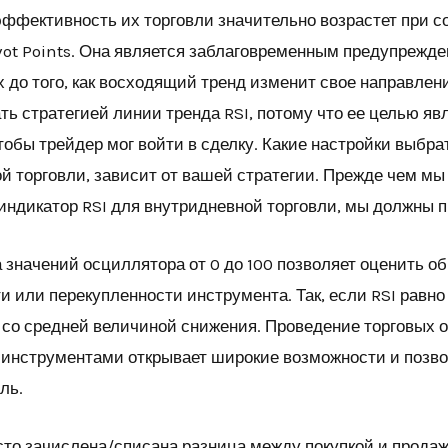
ффективность их торговли значительно возрастет при со
ot Points. Она является заблаговременным предупрежден
 до того, как восходящий тренд изменит свое направлен
ть стратегией линии тренда RSI, потому что ее целью яв
чтобы трейдер мог войти в сделку. Какие настройки выбр
ой торговли, зависит от вашей стратегии. Прежде чем м
ь индикатор RSI для внутридневной торговли, мы должны 
 значений осциллятора от 0 до 100 позволяет оценить об
 или перекупленности инструмента. Так, если RSI равно 5
 со средней величиной снижения. Проведение торговых 
нструментами открывает широкие возможности и позвол
ль.
осто зачислена/списана разница между покупкой и продаж