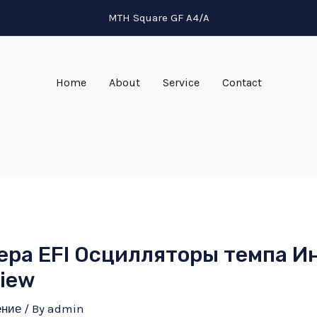
MTH Square GF A4/A
Home
About
Service
Contact
ера EFI Осцилляторы темпа И
View
ение
/ By
admin