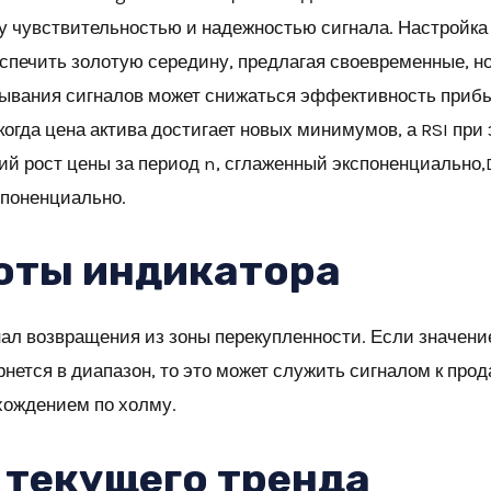
 чувствительностью и надежностью сигнала. Настройка T
еспечить золотую середину, предлагая своевременные, н
здывания сигналов может снижаться эффективность приб
 когда цена актива достигает новых минимумов, а RSI п
й рост цены за период n, сглаженный экспоненциально
споненциально.
оты индикатора
ал возвращения из зоны перекупленности. Если значени
нется в диапазон, то это может служить сигналом к прода
 хождением по холму.
 текущего тренда