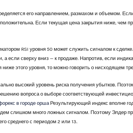
ределяется его направлением, размахом и объемом. Если
 положительна. Если текущая цена закрытия ниже, чем п
катором RSI уровня 50 может служить сигналом к сделке
ки, а если сверху вниз — к продаже. Напротив, если индик
я ниже этого уровня, то можно говорить о нисходящем тр
иально высокий уровень риска получения убытков. Поэто
 решению вопроса о выборе соответствующей инвестицио
форекс в городе орша
Результирующий индекс вполне год
 будем слишком много ложных сигналом. Поэтому Элдер п
о среднего с периодом 2 или 13.