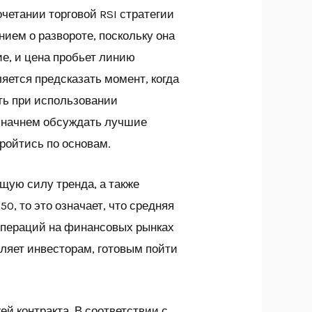
четании торговой RSI стратегии
ием о развороте, поскольку она
ие, и цена пробьет линию
ляется предсказать момент, когда
ать при использовании
ы начнем обсуждать лучшие
пройтись по основам.
щую силу тренда, а также
0, то это означает, что средняя
операций на финансовых рынках
яет инвесторам, готовым пойти
ей контракта. В соответствии с