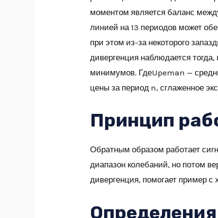
моментом является баланс между
линией на 13 периодов может об
при этом из-за некоторого запа
дивергенция наблюдается тогда,
минимумов. ГдеUpeman — средни
цены за период n, сглаженное эк
Принцип раб
Обратным образом работает сигн
диапазон колебаний, но потом вер
дивергенция, помогает пример с
Определения