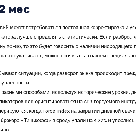
2 мес
вий может потребоваться постоянная корректировка и 
катора лучше определять статистически. Если разброс к
у 20–60, то это будет говорить о наличии нисходящего т
и на что указывают, можно прочитать в нашем специальн
бывают ситуации, когда разворот рынка происходит прежд
купленности.
 разными способами, используя исторические уровни, ди
ндикаторов или ориентироваться на ATR торгуемого инстр
нерируются, когда Force Index на закрытии дневной свеч
брокера «Тинькофф» в среду упали на 4,77% и уперлись 
было.