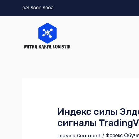
Skip
021 5890 5002
to
content
Индекс силы Элд
сигналы Trading
Leave a Comment
/
Форекс Обуч