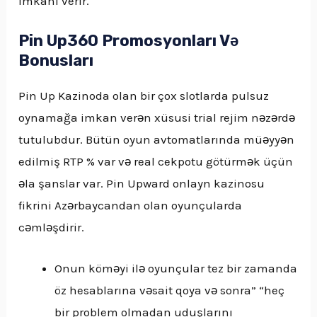
imkanı verir.
Pin Up360 Promosyonları Və
Bonusları
Pin Up Kazinoda olan bir çox slotlarda pulsuz
oynamağa imkan verən xüsusi trial rejim nəzərdə
tutulubdur. Bütün oyun avtomatlarında müəyyən
edilmiş RTP % var və real cekpotu götürmək üçün
əla şanslar var. Pin Upward onlayn kazinosu
fikrini Azərbaycandan olan oyunçularda
cəmləşdirir.
Onun köməyi ilə oyunçular tez bir zamanda
öz hesablarına vəsait qoya və sonra” “heç
bir problem olmadan uduşlarını