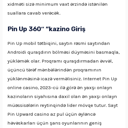
xidməti sizə minimum vaxt ərzində istənilən
suallara cavab verəcək.
Pin Up 360″ “kazino Giriş
Pin Up mobil tətbiqini, saytın rəsmi saytından
Androidi quraşdırın bölməsi düyməsini basmaqla,
yükləmək olar. Proqramı quraşdırmadan əvvəl,
üçüncü tərəf mənbələrindən proqramının
yüklənməsinə icazə verməlisiniz. Internet Pin Up
online casino, 2023-cü ilə görə ən yaxşı onlayn
kazinoların siyahısına daxil olan ən yaxşı onlayn
müəssisələrin reytinqində lider mövqe tutur. Sayt
Pin Upward casino az pul üçün əyləncə
həvəskarları üçün şans oyunlarının geniş