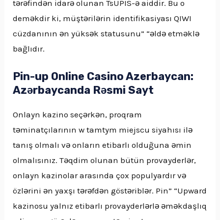
tərəfindən idarə olunan TsUPIS-ə aiddir. Bu o
deməkdir ki, müştərilərin identifikasiyası QIWI
cüzdanının ən yüksək statusunu” “əldə etməklə
bağlıdır.
Pin-up Online Casino Azerbaycan:
Azərbaycanda Rəsmi Sayt
Onlayn kazino seçərkən, proqram
təminatçılarının w tamtym miejscu siyahısı ilə
tanış olmalı və onların etibarlı olduğuna əmin
olmalısınız. Təqdim olunan bütün provayderlər,
onlayn kazinolar arasında çox populyardır və
özlərini ən yaxşı tərəfdən göstəriblər. Pin” “Upward
kazinosu yalnız etibarlı provayderlərlə əməkdaşlıq