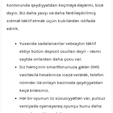
kontorunda qeydiyyatdan keçməyə dəyərmi, bizə
deyin. Biz daha yaxşı və daha fərdiləşdirilmiş
xidmət təklif etmək üçün kukilərdən istifadə
edirik.
Yuxarıda sadalananlar vebsaytın təklif
etdiyi bütün depozit üsulları deyil – rəsmi
saytda onlardan daha çoxu var.
Siz həmçinin smartfonunuza gələn SMS
vasitəsilə hesabınıza icazə verərək, telefon
nömrəsi ilə onlayn kazinoda qeydiyyatdan
keçə bilərsiniz.
Hər bir oyunun öz xüsusiyyətləri var, pulsuz
versiyada oyanayaraq oyunçu bunu daha