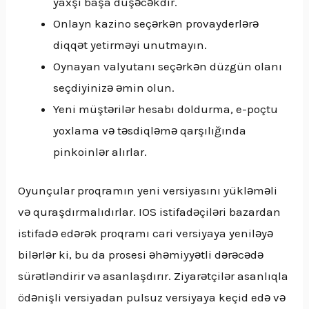
yaxşı başa düşəcəkdir.
Onlayn kazino seçərkən provayderlərə
diqqət yetirməyi unutmayın.
Oynayan valyutanı seçərkən düzgün olanı
seçdiyinizə əmin olun.
Yeni müştərilər hesabı doldurma, e-poçtu
yoxlama və təsdiqləmə qarşılığında
pinkoinlər alırlar.
Oyunçular proqramın yeni versiyasını yükləməli
və quraşdırmalıdırlar. IOS istifadəçiləri bazardan
istifadə edərək proqramı cari versiyaya yeniləyə
bilərlər ki, bu da prosesi əhəmiyyətli dərəcədə
sürətləndirir və asanlaşdırır. Ziyarətçilər asanlıqla
ödənişli versiyadan pulsuz versiyaya keçid edə və