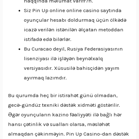
haqqında məlumat varifr?n.
Siz Pin Up online online casino saytında
oyunçular hesabı doldurmaq üçün ölkədə
icazə verilən istənilən əlçatan metoddan
istifadə edə bilərlər.
Bu Curacao deyil, Rusiya Federasiyasının
lisenziyası ilə işləyən beynəlxalq
versiyasıdır. Xüsusilə bahisçidən yayım
ayırmaq lazımdır.
Bu qurumda heç bir istirahət günü olmadan,
gecə-gündüz texniki dəstək xidməti göstərilir.
Əgər oyunçuların kazino fəaliyyəti ilə bağlı hər
hansı çətinlik və sualları olarsa, məsləhət
almaqdan çəkinməyin. Pin Up Casino-dan dəstək