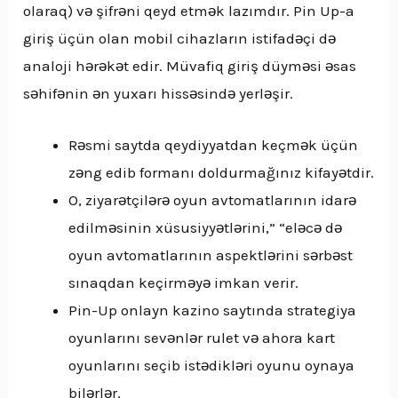
olaraq) və şifrəni qeyd etmək lazımdır. Pin Up-a
giriş üçün olan mobil cihazların istifadəçi də
analoji hərəkət edir. Müvafiq giriş düyməsi əsas
səhifənin ən yuxarı hissəsində yerləşir.
Rəsmi saytda qeydiyyatdan keçmək üçün
zəng edib formanı doldurmağınız kifayətdir.
O, ziyarətçilərə oyun avtomatlarının idarə
edilməsinin xüsusiyyətlərini,” “eləcə də
oyun avtomatlarının aspektlərini sərbəst
sınaqdan keçirməyə imkan verir.
Pin-Up onlayn kazino saytında strategiya
oyunlarını sevənlər rulet və ahora kart
oyunlarını seçib istədikləri oyunu oynaya
bilərlər.