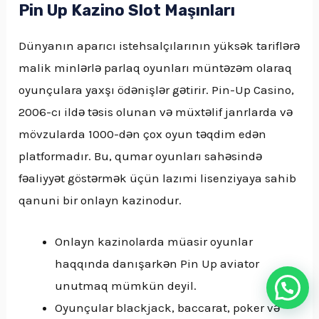
Pin Up Kazino Slot Maşınları
Dünyanın aparıcı istehsalçılarının yüksək tariflərə
malik minlərlə parlaq oyunları müntəzəm olaraq
oyunçulara yaxşı ödənişlər gətirir. Pin-Up Casino,
2006-cı ildə təsis olunan və müxtəlif janrlarda və
mövzularda 1000-dən çox oyun təqdim edən
platformadır. Bu, qumar oyunları sahəsində
fəaliyyət göstərmək üçün lazımi lisenziyaya sahib
qanuni bir onlayn kazinodur.
Onlayn kazinolarda müasir oyunlar
haqqında danışarkən Pin Up aviator
unutmaq mümkün deyil.
Oyunçular blackjack, baccarat, poker və