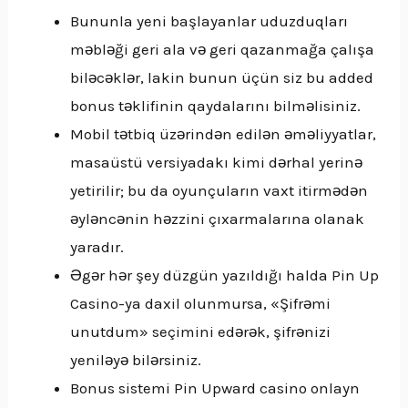
Bununla yeni başlayanlar uduzduqları
məbləği geri ala və geri qazanmağa çalışa
biləcəklər, lakin bunun üçün siz bu added
bonus təklifinin qaydalarını bilməlisiniz.
Mobil tətbiq üzərindən edilən əməliyyatlar,
masaüstü versiyadakı kimi dərhal yerinə
yetirilir; bu da oyunçuların vaxt itirmədən
əyləncənin həzzini çıxarmalarına olanak
yaradır.
Əgər hər şey düzgün yazıldığı halda Pin Up
Casino-ya daxil olunmursa, «Şifrəmi
unutdum» seçimini edərək, şifrənizi
yeniləyə bilərsiniz.
Bonus sistemi Pin Upward casino onlayn