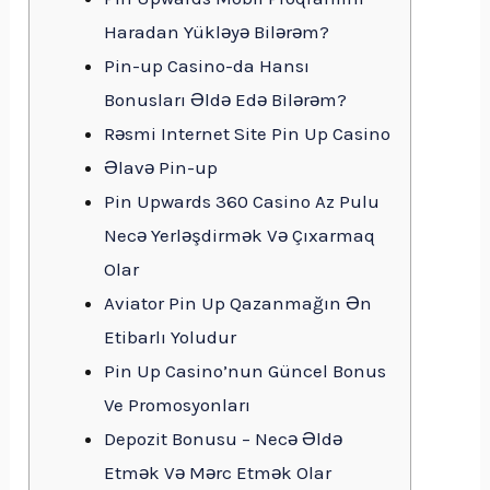
Haradan Yükləyə Bilərəm?
Pin-up Casino-da Hansı
Bonusları Əldə Edə Bilərəm?
Rəsmi Internet Site Pin Up Casino
Əlavə Pin-up
Pin Upwards 360 Casino Az Pulu
Necə Yerləşdirmək Və Çıxarmaq
Olar
Aviator Pin Up Qazanmağın Ən
Etibarlı Yoludur
Pin Up Casino’nun Güncel Bonus
Ve Promosyonları
Depozit Bonusu – Necə Əldə
Etmək Və Mərc Etmək Olar