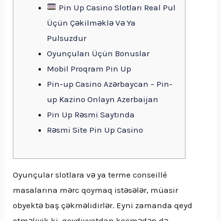
Pin Up Casino Slotları Real Pul
Üçün Çəkilməklə Və Ya
Pulsuzdur
Oyunçuları Üçün Bonuslar
Mobil Proqram Pin Up
Pin-up Casino Azərbaycan – Pin-
up Kazino Onlayn Azerbaijan
Pin Up Rəsmi Saytında
Rəsmi Site Pin Up Casino
Oyunçular slotlara və ya terme conseillé
masalarına mərc qoymaq istəsələr, müasir
obyektə baş çəkməlidirlər. Eyni zamanda qeyd
etməliyik ki, qeydiyyatdan keçmədən də