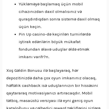
Yükləməyə başlamaq üçün mobil
cihazınızdan daxil olmalısınız və
quraşdırdıqdan sonra sistemə daxil olmaq
üçün keçin.
Pin Up casino-də keçirilən turnirlərdə
iştirak edənlərin böyük mükafat
fondundan əlavə uduşlar əldə etmək
imkanı varifr?n.
Xoş Gəldin Bonusu ilə başlayaraq, hər
depozitinizdə daha çox oyun imkanınız olacaq,
həftəlik cashback isə uduşlarınızın bir hissəsini
qaytararaq motivasiyanızı artıracaqdır. Mobil
tətbiq, masaüstü versiyası ilə eyni geniş oyun
kataloğunu və cəlbedici reward təkliflərini sizlərə