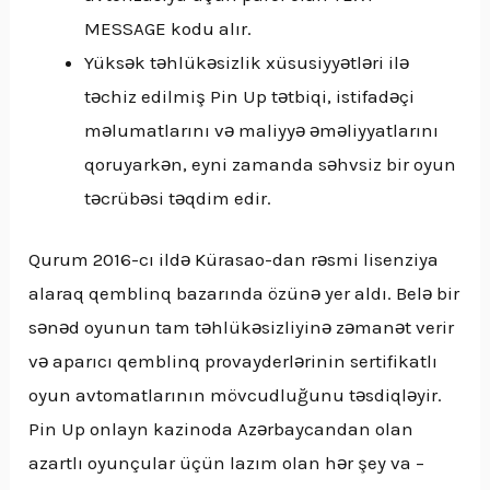
MESSAGE kodu alır.
Yüksək təhlükəsizlik xüsusiyyətləri ilə
təchiz edilmiş Pin Up tətbiqi, istifadəçi
məlumatlarını və maliyyə əməliyyatlarını
qoruyarkən, eyni zamanda səhvsiz bir oyun
təcrübəsi təqdim edir.
Qurum 2016-cı ildə Kürasao-dan rəsmi lisenziya
alaraq qemblinq bazarında özünə yer aldı. Belə bir
sənəd oyunun tam təhlükəsizliyinə zəmanət verir
və aparıcı qemblinq provayderlərinin sertifikatlı
oyun avtomatlarının mövcudluğunu təsdiqləyir.
Pin Up onlayn kazinoda Azərbaycandan olan
azartlı oyunçular üçün lazım olan hər şey va –