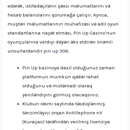
edərək, istifadəçilərin şəxsi məlumatlarını və
hesab balanslarını qorumağa çalışır. Ayrıca,
müştəri məlumatlarının mühafizəsi və adil oyun
standartlarına riayət etməsi, Pin Up Casino’nun
oyunçularına verdiyi dəyəri əks etdirən önəmli
unsurlardandır
pin up 306
.
Pin Up kazinoya daxil olduğunuz zaman
platformun mümkün qədər rahat
olduğunu və mütəmadi olaraq
yeniləndiyini görmüş olacaqsınız.
Klubun rəsmi saytında təsdiqlənmiş
tənzimləyici orqan Antillephone nV
(Kuraçao) tərəfindən verilmiş lisenziya