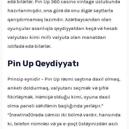
edə bilərlər. Pin Up 360 casino vintage üslubunda
hazırlanmışdır, ona görə də onu digər saytlarla
qarışdırmamaq lazımdır. Azərbaycandan olan
oyunçular asanlıqla qeydiyyatdan keçə və hesab
valyutası kimi milli valyuta olan manatdan
istifadə edə bilərlər.
Pin Up Qeydiyyatı
Prinsip eynidir – Pin Up rəsmi saytına daxil olmaq,
anketi doldurmaq, valyutanı seçmək və şifrə
fikirləşmək. Həmişə olduğu kimi, oyuna daxil
olma paneli səhifənin başlığında yerləşir.”
“[newline]Orada cəmisi iki bölmə vardır, hansında
ki, telefon nömrəsi və ya e-poçt (istəyinizdən asılı