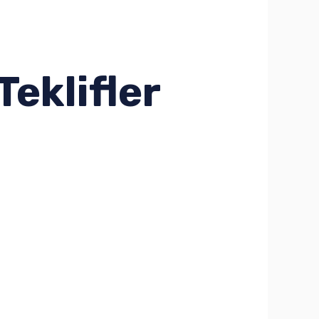
eklifler