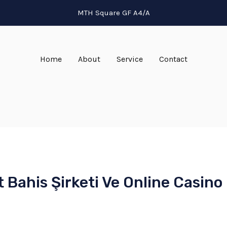
MTH Square GF A4/A
Home
About
Service
Contact
t Bahis Şirketi Ve Online Casin