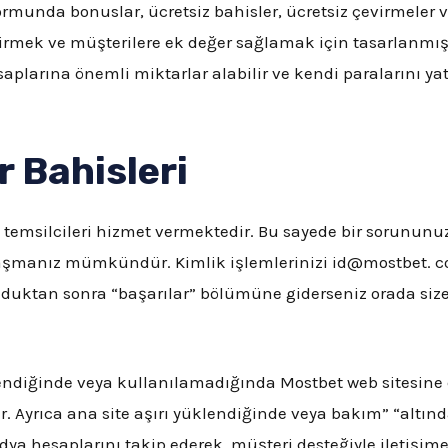
rmunda bonuslar, ücretsiz bahisler, ücretsiz çevirmeler ve
irmek ve müşterilere ek değer sağlamak için tasarlanmıştı
aplarına önemli miktarlar alabilir ve kendi paralarını y
 Bahisleri
 temsilcileri hizmet vermektedir. Bu sayede bir sorunu
ulaşmanız mümkündür. Kimlik işlemlerinizi id@mostbet. 
lduktan sonra “başarılar” bölümüne giderseniz orada size v
endiğinde veya kullanılamadığında Mostbet web sitesine e
r. Ayrıca ana site aşırı yüklendiğinde veya bakım” “altın
ya hesaplarını takip ederek, müşteri desteğiyle iletişim