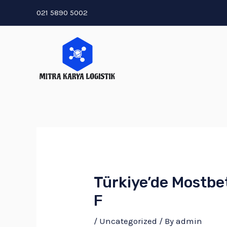
Skip
021 5890 5002
to
content
Türkiye’de Mostbe
F
/
Uncategorized
/ By
admin